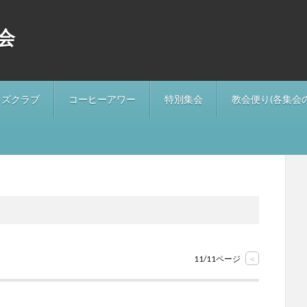
会
ッズクラブ
コーヒーアワー
特別集会
教会便り(各集会
11/11ページ
<