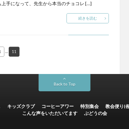
上手になって、先生から本当のチョコレ […]
続きを読む
1
…
11
Back to Top
ス
キッズクラブ
コーヒーアワー
特別集会
教会便り(
こんな声をいただいてます
ぶどうの会