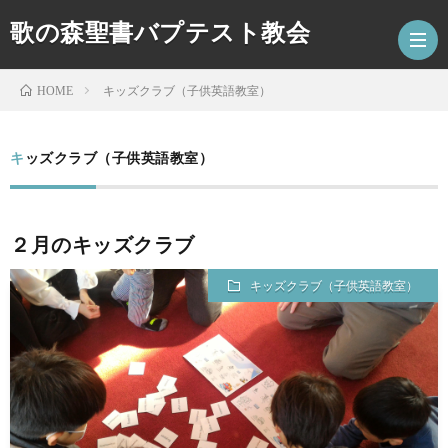
歌の森聖書バプテスト教会
キッズクラブ（子供英語教室）
HOME
HOM
キッズクラブ（子供英語教室）
最
２月のキッズクラブ
新
ア
キッズクラブ（子供英語教室）
記
ク
キ
事
セ
ッ
コ
ス
ズ
ー
特