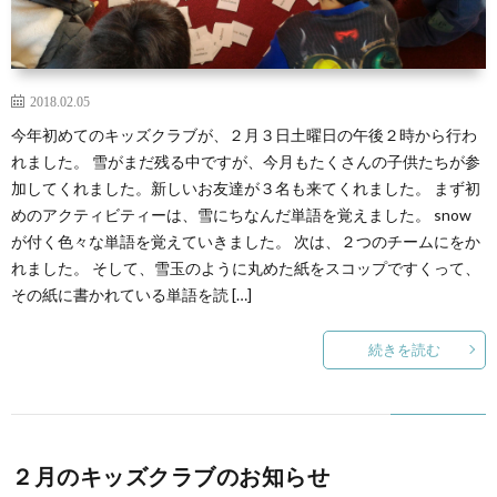
ク
ヒ
別
教
ラ
ー
集
会
礼
2018.02.05
今年初めてのキッズクラブが、２月３日土曜日の午後２時から行わ
ブ
ア
会
便
拝
こ
れました。 雪がまだ残る中ですが、今月もたくさんの子供たちが参
加してくれました。新しいお友達が３名も来てくれました。 まず初
ワ
り
めのアクティビティーは、雪にちなんだ単語を覚えました。 snow
メ
ん
ぶ
が付く色々な単語を覚えていきました。 次は、２つのチームにをか
れました。 そして、雪玉のように丸めた紙をスコップですくって、
ー
(各
ッ
な
ど
その紙に書かれている単語を読 […]
集
セ
声
う
続きを読む
会
ー
を
の
の
ジ
い
会
２月のキッズクラブのお知らせ