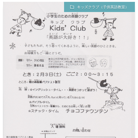
様
た
キッズクラブ（子供英語教室）
子)
だ
い
て
ま
す