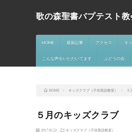
歌の森聖書バプテスト教
HOME
最新記事
アクセス
キ
こんな声をいただいてます
ぶどうの会
キッズクラブ（子供英語教室）
５
HOME
５月のキッズクラブ
2017.05.22
キッズクラブ（子供英語教室）