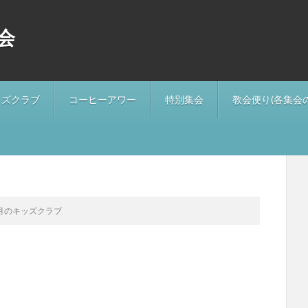
会
ッズクラブ
コーヒーアワー
特別集会
教会便り(各集会
月のキッズクラブ