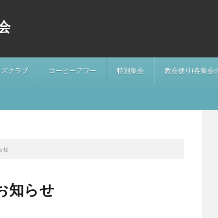
会
ッズクラブ
コーヒーアワー
特別集会
教会便り(各集会
らせ
お知らせ