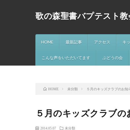
歌の森聖書バプテスト教
HOME
最新記事
アクセス
キ
こんな声をいただいてます
ぶどうの会
未分類
５月のキッズクラブのお知
HOME
５月のキッズクラブの
2014.05.07
未分類