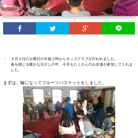
ク
ヒ
別
教
ラ
ー
集
会
礼
ブ
ア
会
便
拝
こ
ワ
３月３日の土曜日の午後２時からキッズクラブが行われました。
り
メ
ん
ぶ
春を感じる暖かな日ざしの中、今月もたくさんのお友達が参加してくれま
した。
ー
(各
ッ
な
ど
まずは、輪になってフルーツバスケットをしました。
集
セ
声
う
会
ー
を
の
の
ジ
い
会