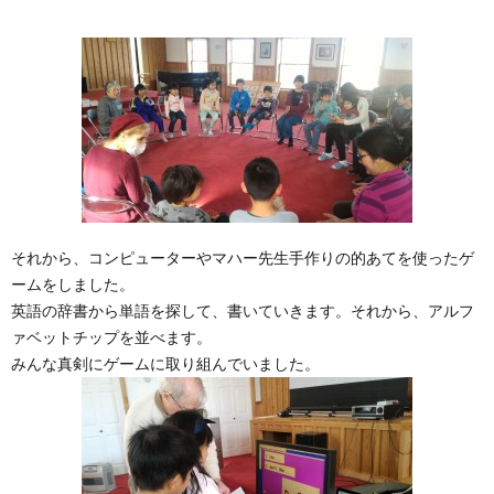
様
た
子)
だ
い
て
ま
それから、コンピューターやマハー先生手作りの的あてを使ったゲ
ームをしました。
英語の辞書から単語を探して、書いていきます。それから、アルフ
す
ァベットチップを並べます。
みんな真剣にゲームに取り組んでいました。