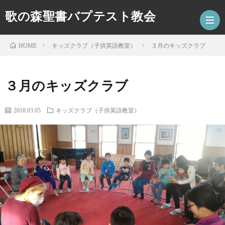
歌の森聖書バプテスト教会
キッズクラブ（子供英語教室）
３月のキッズクラブ
HOME
HOM
３月のキッズクラブ
最
2018.03.05
キッズクラブ（子供英語教室）
新
ア
記
ク
キ
事
セ
ッ
コ
ス
ズ
ー
特