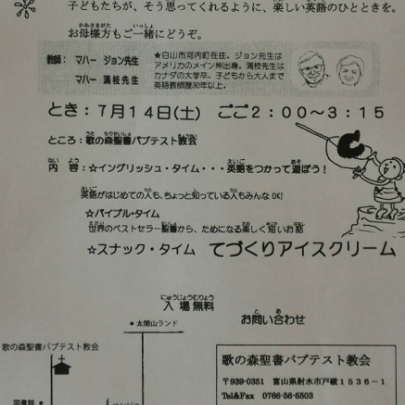
ク
ヒ
別
教
ラ
ー
集
会
礼
ブ
ア
会
便
拝
こ
ワ
り
メ
ん
ぶ
ー
(各
ッ
な
ど
集
セ
声
う
会
ー
を
の
の
ジ
い
会