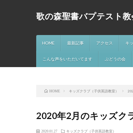
歌の森聖書バプテスト教
HOME
最新記事
アクセス
キ
こんな声をいただいてます
ぶどうの会
キッズクラブ（子供英語教室）
2
HOME
2020年2月のキッズ
2020.01.27
キッズクラブ（子供英語教室）