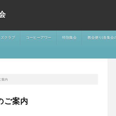
会
ッズクラブ
コーヒーアワー
特別集会
教会便り(各集会
ご案内
のご案内