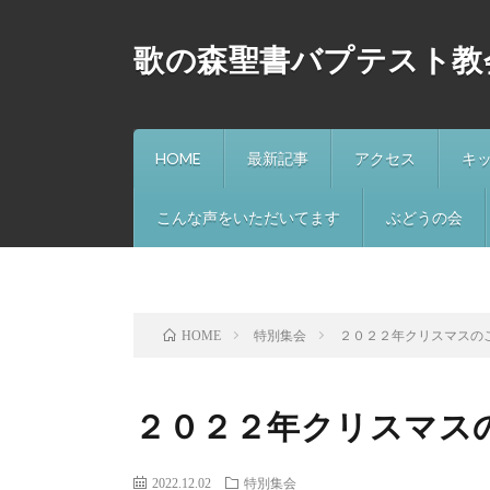
歌の森聖書バプテスト教
HOME
最新記事
アクセス
キ
こんな声をいただいてます
ぶどうの会
特別集会
２０２２年クリスマスの
HOME
２０２２年クリスマス
2022.12.02
特別集会