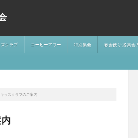
会
ッズクラブ
コーヒーアワー
特別集会
教会便り(各集会
月キッズクラブのご案内
案内