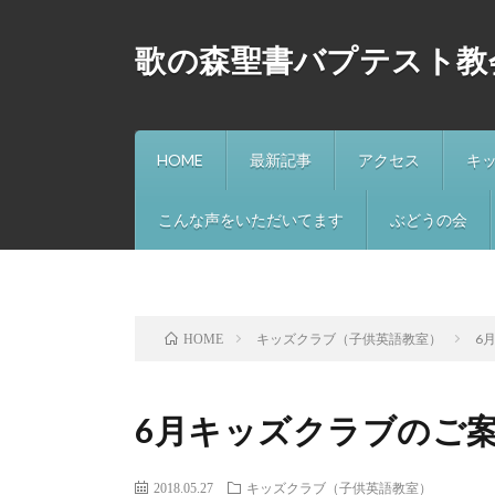
歌の森聖書バプテスト教
HOME
最新記事
アクセス
キ
こんな声をいただいてます
ぶどうの会
キッズクラブ（子供英語教室）
6
HOME
6月キッズクラブのご
2018.05.27
キッズクラブ（子供英語教室）