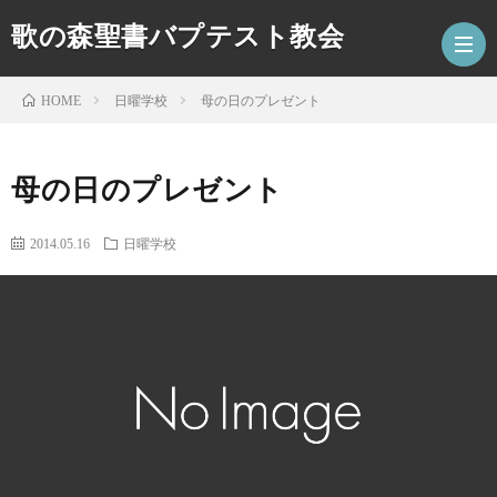
歌の森聖書バプテスト教会
日曜学校
母の日のプレゼント
HOME
HOM
母の日のプレゼント
最
2014.05.16
日曜学校
新
ア
記
ク
キ
事
セ
ッ
コ
ス
ズ
ー
特