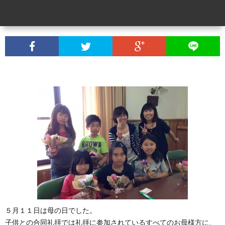
ク
ヒ
別
教
ラ
ー
集
会
礼
ブ
ア
会
便
拝
こ
ワ
り
メ
ん
ぶ
ー
(各
ッ
な
ど
集
セ
声
う
会
ー
を
の
の
ジ
い
会
５月１１日は母の日でした。
子供との合同礼拝では礼拝に参加されているすべてのお母様方に、