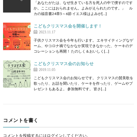
「あなたがたは、なぜ生きている方を死人の中で捜すのです
か。ここにはおられません。よみがえられたのです。」 ル
カの福音書24章5～6節 イエス様はよみが[…]
こどもクリスマス会を開催します！
2023.11.17
子供クリスマス会を今年も行います。 エキサイティングなゲ
ーム、やコロナ禍でなかなか実現できなかった、ケーキのデ
コレーションも再開！ たのしく＆おいしく[…]
こどもクリスマス会のお知らせ
2019.11.05
こどもクリスマス会のお知らせです。 クリスマスの賛美歌を
歌ったり、お話を聞いたり、ケーキを作ったり、ゲームやプ
レゼントもあるよ。 参加無料です。 皆さ[…]
コメントを書く
コメントを投稿するには
ログイン
してください。