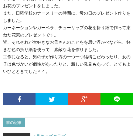
様
た
お花のプレゼントをしました。
また、日曜学校のナースリーの時間に、母の日のプレゼント作りを
しました。
子)
だ
カーネーションやガーベラ、チューリップの花を折り紙で作って束
ねた花束のプレゼントです。
い
皆、それぞれが大好きなお母さんのことをを思い浮かべながら、好
きな色の折り紙を使って、素敵な花を作りました。
て
工作になると、男の子が作り方の一つ一つ結構こだわったり、女の
子は色づかいが個性があったりと、新しい発見もあって、とてもよ
ま
いひとときでした＾＾。
す
前の記事