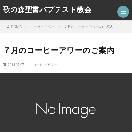
歌の森聖書バプテスト教会
コーヒーアワー
７月のコーヒーアワーのご案内
HOME
HOM
７月のコーヒーアワーのご案内
最
2014.07.07
コーヒーアワー
新
ア
記
ク
キ
事
セ
ッ
コ
ス
ズ
ー
特