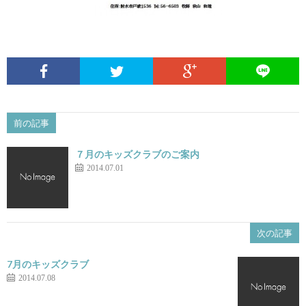
様
た
子)
だ
い
て
前の記事
７月のキッズクラブのご案内
ま
2014.07.01
す
次の記事
7月のキッズクラブ
2014.07.08