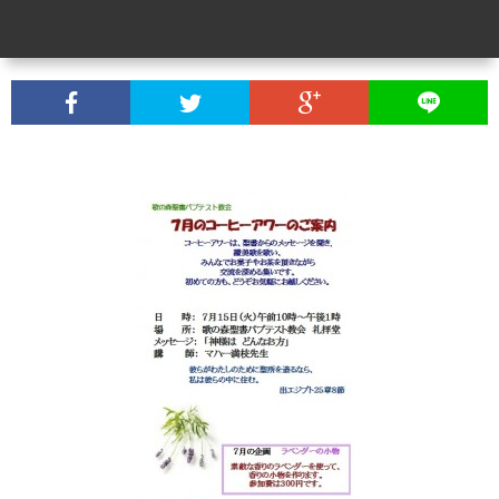
ク
ヒ
別
教
ラ
ー
集
会
礼
ブ
ア
会
便
拝
こ
ワ
り
メ
ん
ぶ
ー
(各
ッ
な
ど
集
セ
声
う
会
ー
を
の
の
ジ
い
会